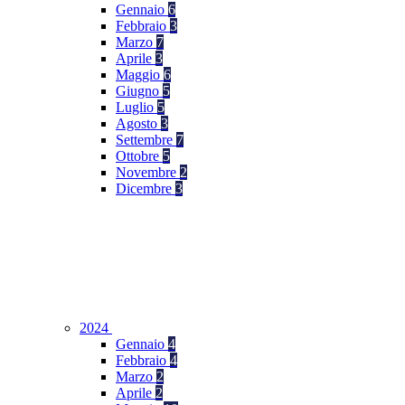
Gennaio
6
Febbraio
3
Marzo
7
Aprile
3
Maggio
6
Giugno
5
Luglio
5
Agosto
3
Settembre
7
Ottobre
5
Novembre
2
Dicembre
3
2024
Gennaio
4
Febbraio
4
Marzo
2
Aprile
2