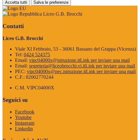
Accetta tutti
Salva le preferenze
Liceo G.B. Brocchi
Contatti
Liceo G.B. Brocchi
Viale XI Febbraio, 53 - 36061 Bassano del Grappa (Vicenza)
Tel:
0424 524375
Email:
vipc04000x@istruzione.it
Link per inviare una mail
Email:
segreteria@liceobrocchi.vi.it
Link per inviare una mail
PEC:
vipc04000x@pec.istruzione.it
Link per inviare una mail
C.F.: 82002770244
C.M. VIPC04000X
Seguici su
Facebook
Youtube
Instagram
Linkedin