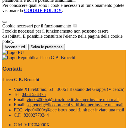
piattaforma e non è possibile disabilitarli.
Per conoscere quali sono i cookie necessari al funzionamento potete
visionare la
COOKIE POLICY
.
Cookie necessari per il funzionamento
I cookie necessari per il funzionamento non possono essere
disabilitati. È possibile consultare l'elenco nella pagina della cookie
policy.
Accetta tutti
Salva le preferenze
Liceo G.B. Brocchi
Contatti
Liceo G.B. Brocchi
Viale XI Febbraio, 53 - 36061 Bassano del Grappa (Vicenza)
Tel:
0424 524375
Email:
vipc04000x@istruzione.it
Link per inviare una mail
Email:
segreteria@liceobrocchi.vi.it
Link per inviare una mail
PEC:
vipc04000x@pec.istruzione.it
Link per inviare una mail
C.F.: 82002770244
C.M. VIPC04000X