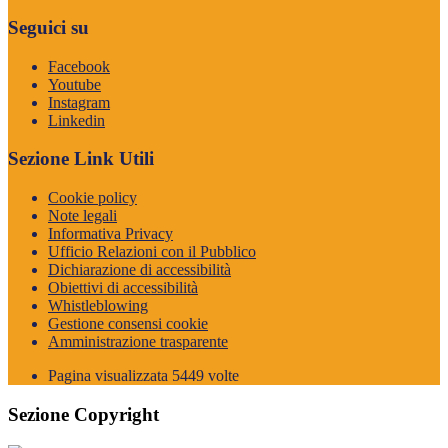
Seguici su
Facebook
Youtube
Instagram
Linkedin
Sezione Link Utili
Cookie policy
Note legali
Informativa Privacy
Ufficio Relazioni con il Pubblico
Dichiarazione di accessibilità
Obiettivi di accessibilità
Whistleblowing
Gestione consensi cookie
Amministrazione trasparente
Pagina visualizzata
5449
volte
Sezione Copyright