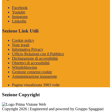
Facebook
Youtube
Instagram
Linkedin
Sezione Link Utili
Cookie policy
Note legali
Informativa Privacy
Ufficio Relazioni con il Pubblico
Dichiarazione di accessibilità
Obiettivi di accessibilità
Whistleblowing
Gestione consensi cookie
Amministrazione trasparente
Pagina visualizzata
3983
volte
Sezione Copyright
Copyright 2026 | Engineered and powered by Gruppo Spaggiari