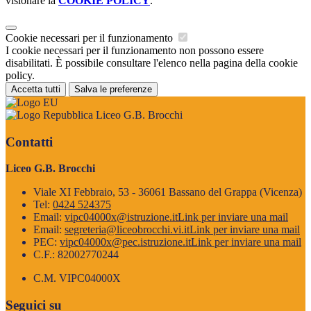
visionare la
COOKIE POLICY
.
Cookie necessari per il funzionamento
I cookie necessari per il funzionamento non possono essere
disabilitati. È possibile consultare l'elenco nella pagina della cookie
policy.
Accetta tutti
Salva le preferenze
Liceo G.B. Brocchi
Contatti
Liceo G.B. Brocchi
Viale XI Febbraio, 53 - 36061 Bassano del Grappa (Vicenza)
Tel:
0424 524375
Email:
vipc04000x@istruzione.it
Link per inviare una mail
Email:
segreteria@liceobrocchi.vi.it
Link per inviare una mail
PEC:
vipc04000x@pec.istruzione.it
Link per inviare una mail
C.F.: 82002770244
C.M. VIPC04000X
Seguici su