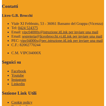
Contatti
Liceo G.B. Brocchi
Viale XI Febbraio, 53 - 36061 Bassano del Grappa (Vicenza)
Tel:
0424 524375
Email:
vipc04000x@istruzione.it
Link per inviare una mail
Email:
segreteria@liceobrocchi.vi.it
Link per inviare una mail
PEC:
vipc04000x@pec.istruzione.it
Link per inviare una mail
C.F.: 82002770244
C.M. VIPC04000X
Seguici su
Facebook
Youtube
Instagram
Linkedin
Sezione Link Utili
Cookie policy