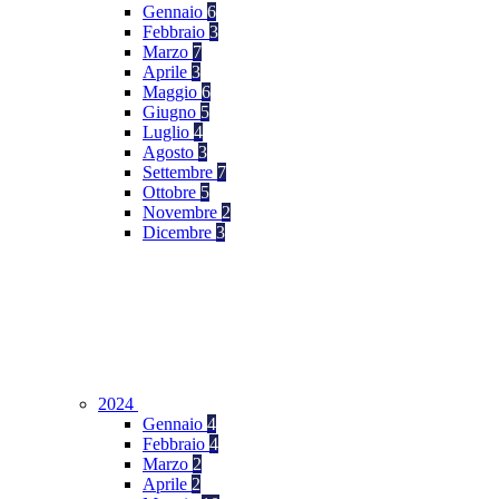
Gennaio
6
Febbraio
3
Marzo
7
Aprile
3
Maggio
6
Giugno
5
Luglio
4
Agosto
3
Settembre
7
Ottobre
5
Novembre
2
Dicembre
3
2024
Gennaio
4
Febbraio
4
Marzo
2
Aprile
2