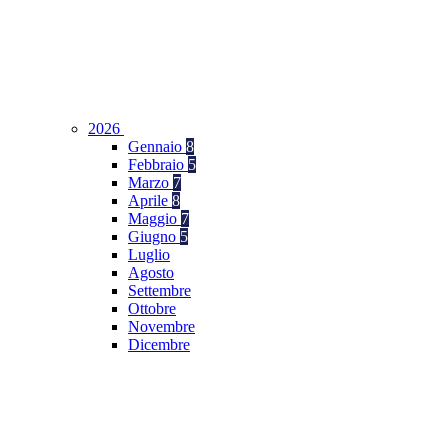
2026
Gennaio
8
Febbraio
5
Marzo
7
Aprile
8
Maggio
7
Giugno
5
Luglio
Agosto
Settembre
Ottobre
Novembre
Dicembre