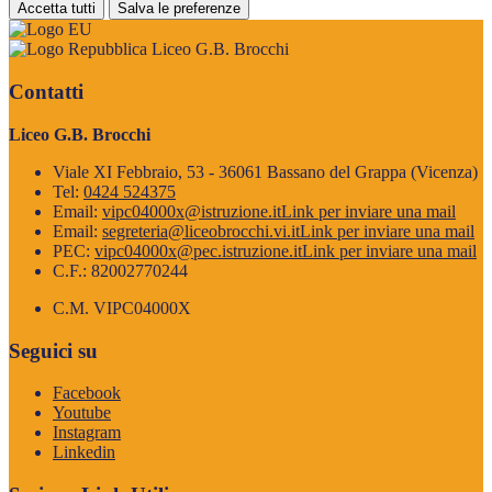
Accetta tutti
Salva le preferenze
Liceo G.B. Brocchi
Contatti
Liceo G.B. Brocchi
Viale XI Febbraio, 53 - 36061 Bassano del Grappa (Vicenza)
Tel:
0424 524375
Email:
vipc04000x@istruzione.it
Link per inviare una mail
Email:
segreteria@liceobrocchi.vi.it
Link per inviare una mail
PEC:
vipc04000x@pec.istruzione.it
Link per inviare una mail
C.F.: 82002770244
C.M. VIPC04000X
Seguici su
Facebook
Youtube
Instagram
Linkedin