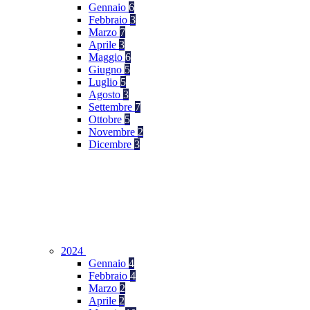
Gennaio
6
Febbraio
3
Marzo
7
Aprile
3
Maggio
6
Giugno
5
Luglio
5
Agosto
3
Settembre
7
Ottobre
5
Novembre
2
Dicembre
3
2024
Gennaio
4
Febbraio
4
Marzo
2
Aprile
2