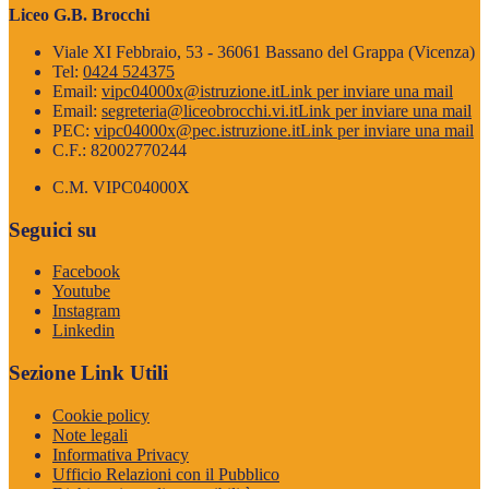
Liceo G.B. Brocchi
Viale XI Febbraio, 53 - 36061 Bassano del Grappa (Vicenza)
Tel:
0424 524375
Email:
vipc04000x@istruzione.it
Link per inviare una mail
Email:
segreteria@liceobrocchi.vi.it
Link per inviare una mail
PEC:
vipc04000x@pec.istruzione.it
Link per inviare una mail
C.F.: 82002770244
C.M. VIPC04000X
Seguici su
Facebook
Youtube
Instagram
Linkedin
Sezione Link Utili
Cookie policy
Note legali
Informativa Privacy
Ufficio Relazioni con il Pubblico