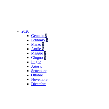
2026
Gennaio
8
Febbraio
5
Marzo
7
Aprile
8
Maggio
7
Giugno
5
Luglio
Agosto
Settembre
Ottobre
Novembre
Dicembre