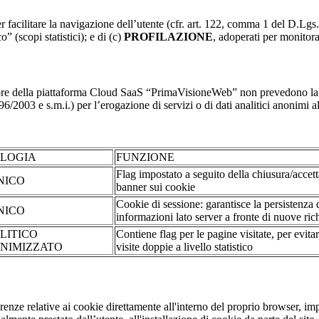
r facilitare la navigazione dell’utente (cfr. art. 122, comma 1 del D.Lgs
o” (scopi statistici); e di (c)
PROFILAZIONE
, adoperati per monitor
re della piattaforma Cloud SaaS “PrimaVisioneWeb” non prevedono la regi
2003 e s.m.i.) per l’erogazione di servizi o di dati analitici anonimi al 
OLOGIA
FUNZIONE
Flag impostato a seguito della chiusura/accet
NICO
banner sui cookie
Cookie di sessione: garantisce la persistenza 
NICO
informazioni lato server a fronte di nuove rich
LITICO
Contiene flag per le pagine visitate, per evita
NIMIZZATO
visite doppie a livello statistico
erenze relative ai cookie direttamente all'interno del proprio browser, im