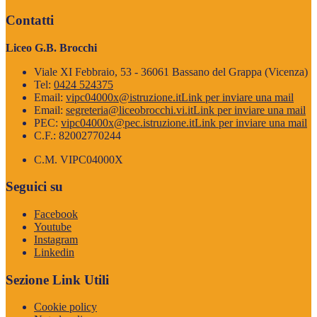
Contatti
Liceo G.B. Brocchi
Viale XI Febbraio, 53 - 36061 Bassano del Grappa (Vicenza)
Tel:
0424 524375
Email:
vipc04000x@istruzione.it
Link per inviare una mail
Email:
segreteria@liceobrocchi.vi.it
Link per inviare una mail
PEC:
vipc04000x@pec.istruzione.it
Link per inviare una mail
C.F.: 82002770244
C.M. VIPC04000X
Seguici su
Facebook
Youtube
Instagram
Linkedin
Sezione Link Utili
Cookie policy