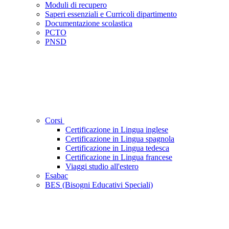
Moduli di recupero
Saperi essenziali e Curricoli dipartimento
Documentazione scolastica
PCTO
PNSD
Corsi
Certificazione in Lingua inglese
Certificazione in Lingua spagnola
Certificazione in Lingua tedesca
Certificazione in Lingua francese
Viaggi studio all'estero
Esabac
BES (Bisogni Educativi Speciali)