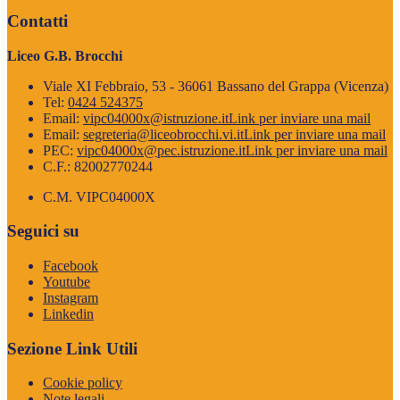
Contatti
Liceo G.B. Brocchi
Viale XI Febbraio, 53 - 36061 Bassano del Grappa (Vicenza)
Tel:
0424 524375
Email:
vipc04000x@istruzione.it
Link per inviare una mail
Email:
segreteria@liceobrocchi.vi.it
Link per inviare una mail
PEC:
vipc04000x@pec.istruzione.it
Link per inviare una mail
C.F.: 82002770244
C.M. VIPC04000X
Seguici su
Facebook
Youtube
Instagram
Linkedin
Sezione Link Utili
Cookie policy
Note legali