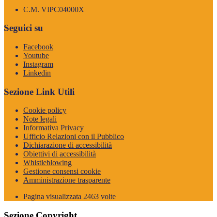
C.M. VIPC04000X
Seguici su
Facebook
Youtube
Instagram
Linkedin
Sezione Link Utili
Cookie policy
Note legali
Informativa Privacy
Ufficio Relazioni con il Pubblico
Dichiarazione di accessibilità
Obiettivi di accessibilità
Whistleblowing
Gestione consensi cookie
Amministrazione trasparente
Pagina visualizzata
2463
volte
Sezione Copyright