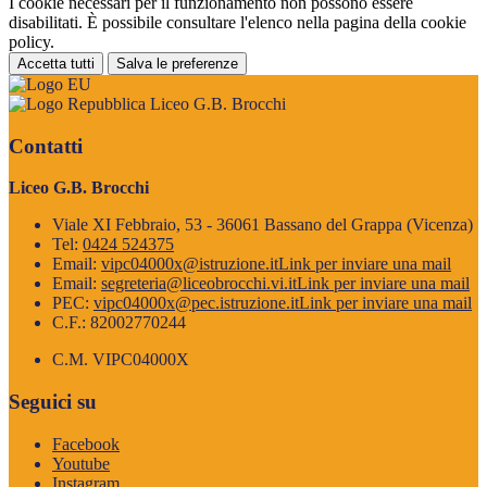
I cookie necessari per il funzionamento non possono essere
disabilitati. È possibile consultare l'elenco nella pagina della cookie
policy.
Accetta tutti
Salva le preferenze
Liceo G.B. Brocchi
Contatti
Liceo G.B. Brocchi
Viale XI Febbraio, 53 - 36061 Bassano del Grappa (Vicenza)
Tel:
0424 524375
Email:
vipc04000x@istruzione.it
Link per inviare una mail
Email:
segreteria@liceobrocchi.vi.it
Link per inviare una mail
PEC:
vipc04000x@pec.istruzione.it
Link per inviare una mail
C.F.: 82002770244
C.M. VIPC04000X
Seguici su
Facebook
Youtube
Instagram