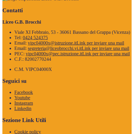
Contatti
Liceo G.B. Brocchi
Viale XI Febbraio, 53 - 36061 Bassano del Grappa (Vicenza)
Tel:
0424 524375
Email:
vipc04000x@istruzione.it
Link per inviare una mail
Email:
segreteria@liceobrocchi.vi.it
Link per inviare una mail
PEC:
vipc04000x@pec.istruzione.it
Link per inviare una mail
C.F.: 82002770244
C.M. VIPC04000X
Seguici su
Facebook
Youtube
Instagram
Linkedin
Sezione Link Utili
Cookie policy