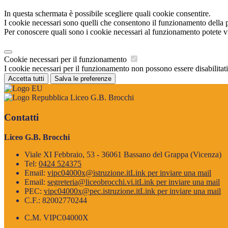
In questa schermata è possibile scegliere quali cookie consentire.
I cookie necessari sono quelli che consentono il funzionamento della pi
Per conoscere quali sono i cookie necessari al funzionamento potete v
Cookie necessari per il funzionamento
I cookie necessari per il funzionamento non possono essere disabilitati.
Accetta tutti
Salva le preferenze
Liceo G.B. Brocchi
Contatti
Liceo G.B. Brocchi
Viale XI Febbraio, 53 - 36061 Bassano del Grappa (Vicenza)
Tel:
0424 524375
Email:
vipc04000x@istruzione.it
Link per inviare una mail
Email:
segreteria@liceobrocchi.vi.it
Link per inviare una mail
PEC:
vipc04000x@pec.istruzione.it
Link per inviare una mail
C.F.: 82002770244
C.M. VIPC04000X