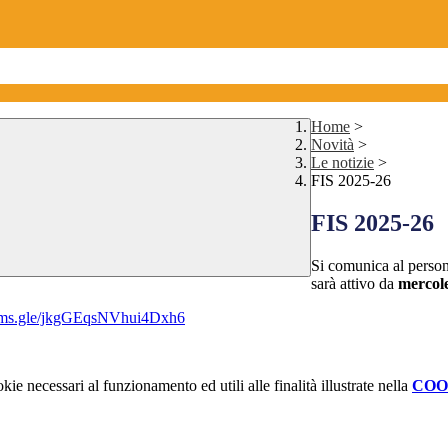
Home
>
Novità
>
Le notizie
>
FIS 2025-26
FIS 2025-26
Si comunica al person
sarà attivo da
mercol
forms.gle/jkgGEqsNVhui4Dxh6
kie necessari al funzionamento ed utili alle finalità illustrate nella
COO