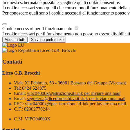
In questa schermata è possibile scegliere quali cookie consentire.
I cookie necessari sono quelli che consentono il funzionamento della pi
Per conoscere quali sono i cookie necessari al funzionamento potete v
Cookie necessari per il funzionamento
I cookie necessari per il funzionamento non possono essere disabilitati.
Accetta tutti
Salva le preferenze
Liceo G.B. Brocchi
Contatti
Liceo G.B. Brocchi
Viale XI Febbraio, 53 - 36061 Bassano del Grappa (Vicenza)
Tel:
0424 524375
Email:
vipc04000x@istruzione.it
Link per inviare una mail
Email:
segreteria@liceobrocchi.vi.it
Link per inviare una mail
PEC:
vipc04000x@pec.istruzione.it
Link per inviare una mail
C.F.: 82002770244
C.M. VIPC04000X
Seguici su