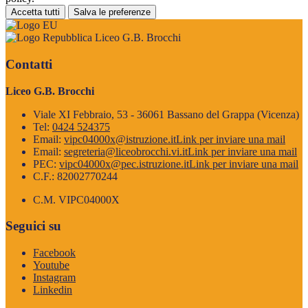
Accetta tutti
Salva le preferenze
Liceo G.B. Brocchi
Contatti
Liceo G.B. Brocchi
Viale XI Febbraio, 53 - 36061 Bassano del Grappa (Vicenza)
Tel:
0424 524375
Email:
vipc04000x@istruzione.it
Link per inviare una mail
Email:
segreteria@liceobrocchi.vi.it
Link per inviare una mail
PEC:
vipc04000x@pec.istruzione.it
Link per inviare una mail
C.F.: 82002770244
C.M. VIPC04000X
Seguici su
Facebook
Youtube
Instagram
Linkedin