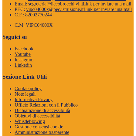
Email:
segreteria@liceobrocchi.vi.it
Link per inviare una mail
PEC:
vipc04000x@pec.istruzione.it
Link per inviare una mail
C.F.: 82002770244
C.M. VIPC04000X
Seguici su
Facebook
Youtube
Instagram
Linkedin
Sezione Link Utili
Cookie policy
Note legali
Informativa Privacy
Ufficio Relazioni con il Pubblico
Dichiarazione di accessibilità
Obiettivi di accessibilità
Whistleblowing
Gestione consensi cookie
Amministrazione trasparente