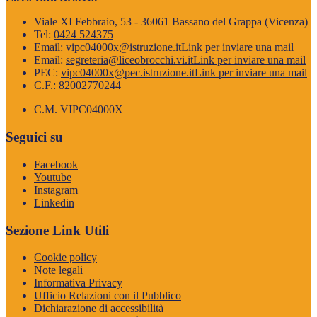
Viale XI Febbraio, 53 - 36061 Bassano del Grappa (Vicenza)
Tel:
0424 524375
Email:
vipc04000x@istruzione.it
Link per inviare una mail
Email:
segreteria@liceobrocchi.vi.it
Link per inviare una mail
PEC:
vipc04000x@pec.istruzione.it
Link per inviare una mail
C.F.: 82002770244
C.M. VIPC04000X
Seguici su
Facebook
Youtube
Instagram
Linkedin
Sezione Link Utili
Cookie policy
Note legali
Informativa Privacy
Ufficio Relazioni con il Pubblico
Dichiarazione di accessibilità