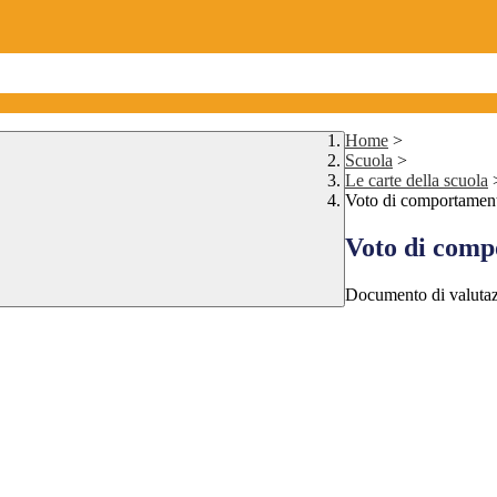
Home
>
Scuola
>
Le carte della scuola
Voto di comportamento
Voto di compo
Documento di valutaz