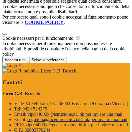
In questa schermata è possibile scegliere quali cookie consentire.
I cookie necessari sono quelli che consentono il funzionamento della
piattaforma e non è possibile disabilitarli.
Per conoscere quali sono i cookie necessari al funzionamento potete
visionare la
COOKIE POLICY
.
Cookie necessari per il funzionamento
I cookie necessari per il funzionamento non possono essere
disabilitati. È possibile consultare l'elenco nella pagina della cookie
policy.
Accetta tutti
Salva le preferenze
Liceo G.B. Brocchi
Contatti
Liceo G.B. Brocchi
Viale XI Febbraio, 53 - 36061 Bassano del Grappa (Vicenza)
Tel:
0424 524375
Email:
vipc04000x@istruzione.it
Link per inviare una mail
Email:
segreteria@liceobrocchi.vi.it
Link per inviare una mail
PEC:
vipc04000x@pec.istruzione.it
Link per inviare una mail
C.F.: 82002770244