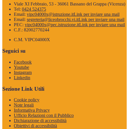
Viale XI Febbraio, 53 - 36061 Bassano del Grappa (Vicenza)
Tel:
0424 524375
Email:
vipc04000x@istruzione.it
Link per inviare una mail
Email:
segreteria@liceobrocchi.vi.it
Link per inviare una mail
PEC:
vipc04000x@pec.istruzione.it
Link per inviare una mail
C.F.: 82002770244
C.M. VIPC04000X
Seguici su
Facebook
Youtube
Instagram
Linkedin
Sezione Link Utili
Cookie policy
Note legali
Informativa Privacy
Ufficio Relazioni con il Pubblico
Dichiarazione di accessibilità
Obiettivi di accessibilità