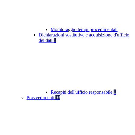
Monitoraggio tempi procedimentali
Dichiarazioni sostitutive e acquisizione d'ufficio
dei dati
1
Recapiti dell'ufficio responsabile
1
Provvedimenti
93