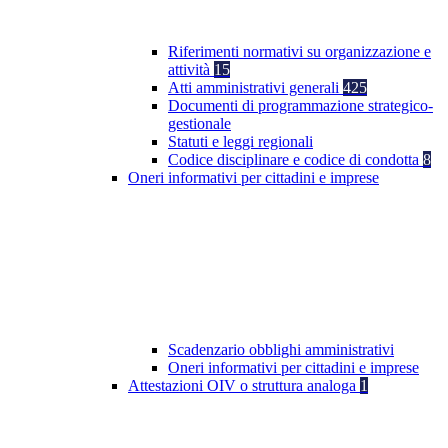
Riferimenti normativi su organizzazione e
attività
15
Atti amministrativi generali
425
Documenti di programmazione strategico-
gestionale
Statuti e leggi regionali
Codice disciplinare e codice di condotta
8
Oneri informativi per cittadini e imprese
Scadenzario obblighi amministrativi
Oneri informativi per cittadini e imprese
Attestazioni OIV o struttura analoga
1