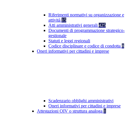
Riferimenti normativi su organizzazione e
attività
15
Atti amministrativi generali
425
Documenti di programmazione strategico-
gestionale
Statuti e leggi regionali
Codice disciplinare e codice di condotta
8
Oneri informativi per cittadini e imprese
Scadenzario obblighi amministrativi
Oneri informativi per cittadini e imprese
Attestazioni OIV o struttura analoga
1