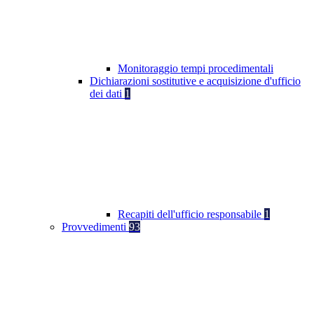
Monitoraggio tempi procedimentali
Dichiarazioni sostitutive e acquisizione d'ufficio
dei dati
1
Recapiti dell'ufficio responsabile
1
Provvedimenti
93