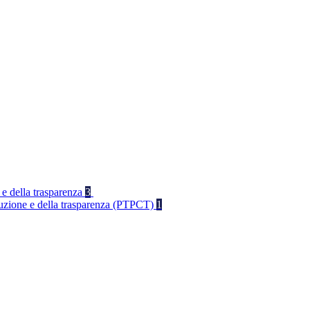
 e della trasparenza
3
rruzione e della trasparenza (PTPCT)
1