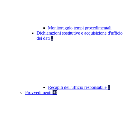
Monitoraggio tempi procedimentali
Dichiarazioni sostitutive e acquisizione d'ufficio
dei dati
1
Recapiti dell'ufficio responsabile
1
Provvedimenti
93