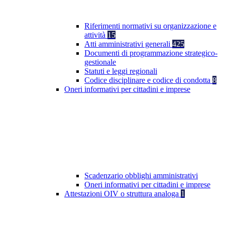
Riferimenti normativi su organizzazione e
attività
15
Atti amministrativi generali
425
Documenti di programmazione strategico-
gestionale
Statuti e leggi regionali
Codice disciplinare e codice di condotta
8
Oneri informativi per cittadini e imprese
Scadenzario obblighi amministrativi
Oneri informativi per cittadini e imprese
Attestazioni OIV o struttura analoga
1