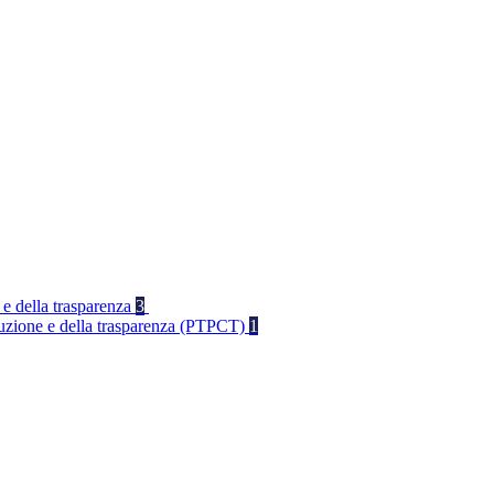
 e della trasparenza
3
rruzione e della trasparenza (PTPCT)
1