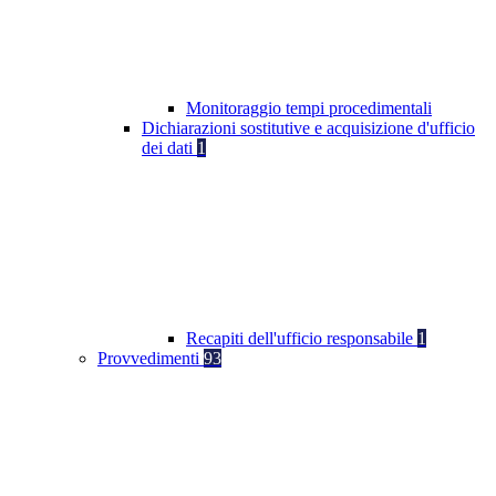
Monitoraggio tempi procedimentali
Dichiarazioni sostitutive e acquisizione d'ufficio
dei dati
1
Recapiti dell'ufficio responsabile
1
Provvedimenti
93