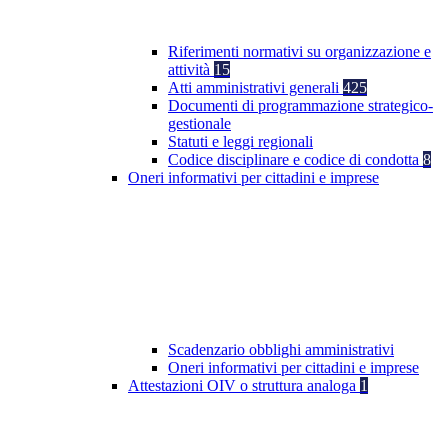
Riferimenti normativi su organizzazione e
attività
15
Atti amministrativi generali
425
Documenti di programmazione strategico-
gestionale
Statuti e leggi regionali
Codice disciplinare e codice di condotta
8
Oneri informativi per cittadini e imprese
Scadenzario obblighi amministrativi
Oneri informativi per cittadini e imprese
Attestazioni OIV o struttura analoga
1