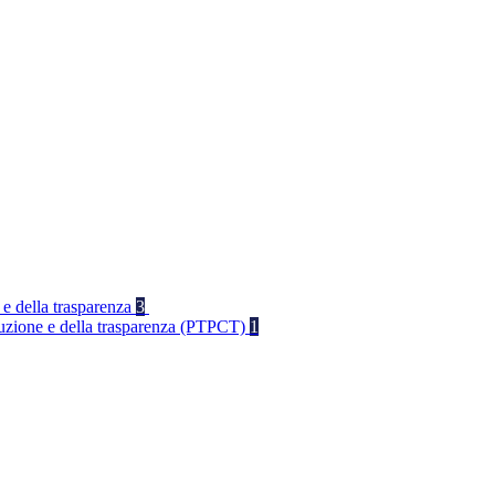
 e della trasparenza
3
rruzione e della trasparenza (PTPCT)
1