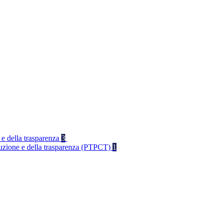
 e della trasparenza
3
rruzione e della trasparenza (PTPCT)
1