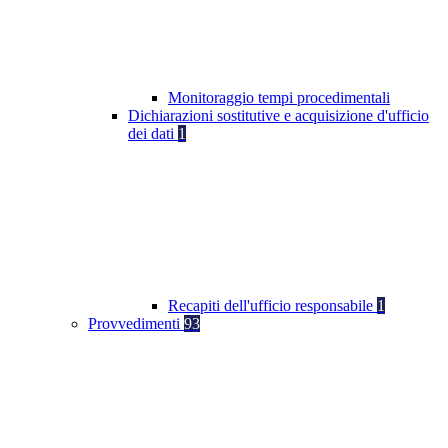
Monitoraggio tempi procedimentali
Dichiarazioni sostitutive e acquisizione d'ufficio
dei dati
1
Recapiti dell'ufficio responsabile
1
Provvedimenti
93