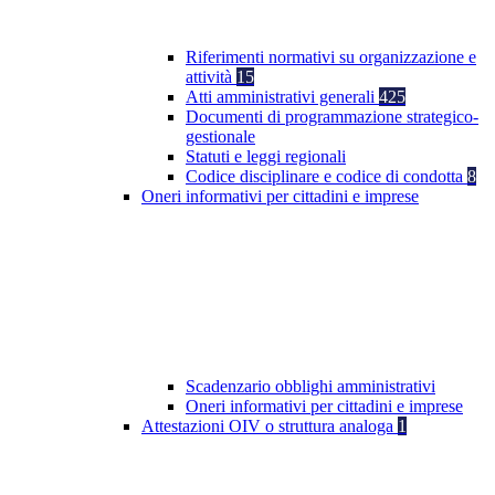
Riferimenti normativi su organizzazione e
attività
15
Atti amministrativi generali
425
Documenti di programmazione strategico-
gestionale
Statuti e leggi regionali
Codice disciplinare e codice di condotta
8
Oneri informativi per cittadini e imprese
Scadenzario obblighi amministrativi
Oneri informativi per cittadini e imprese
Attestazioni OIV o struttura analoga
1