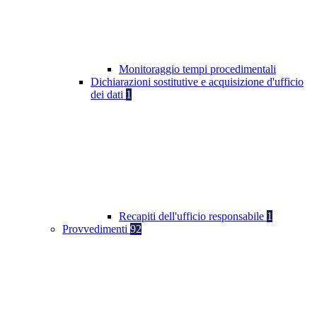
Monitoraggio tempi procedimentali
Dichiarazioni sostitutive e acquisizione d'ufficio
dei dati
1
Recapiti dell'ufficio responsabile
1
Provvedimenti
92