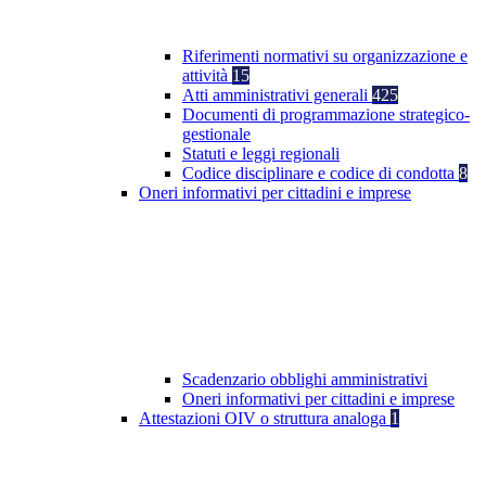
Riferimenti normativi su organizzazione e
attività
15
Atti amministrativi generali
425
Documenti di programmazione strategico-
gestionale
Statuti e leggi regionali
Codice disciplinare e codice di condotta
8
Oneri informativi per cittadini e imprese
Scadenzario obblighi amministrativi
Oneri informativi per cittadini e imprese
Attestazioni OIV o struttura analoga
1