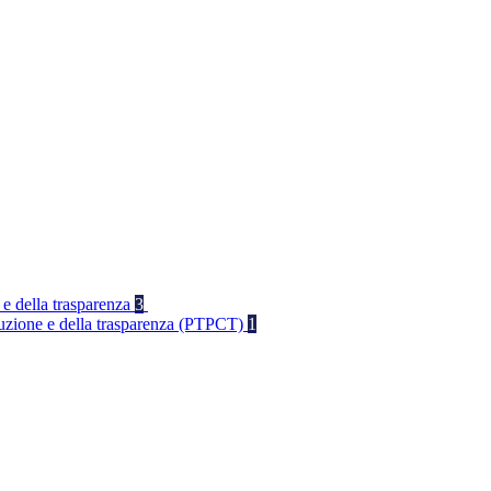
 e della trasparenza
3
rruzione e della trasparenza (PTPCT)
1