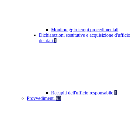
Monitoraggio tempi procedimentali
Dichiarazioni sostitutive e acquisizione d'ufficio
dei dati
1
Recapiti dell'ufficio responsabile
1
Provvedimenti
93