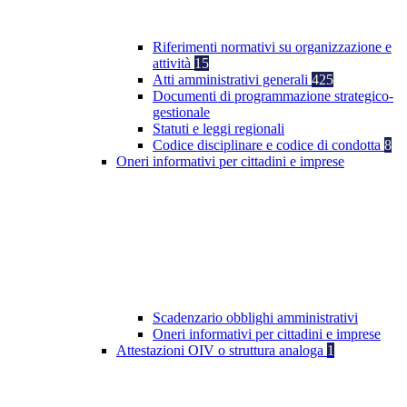
Riferimenti normativi su organizzazione e
attività
15
Atti amministrativi generali
425
Documenti di programmazione strategico-
gestionale
Statuti e leggi regionali
Codice disciplinare e codice di condotta
8
Oneri informativi per cittadini e imprese
Scadenzario obblighi amministrativi
Oneri informativi per cittadini e imprese
Attestazioni OIV o struttura analoga
1