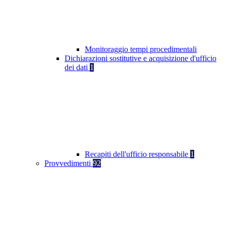
Monitoraggio tempi procedimentali
Dichiarazioni sostitutive e acquisizione d'ufficio
dei dati
1
Recapiti dell'ufficio responsabile
1
Provvedimenti
92