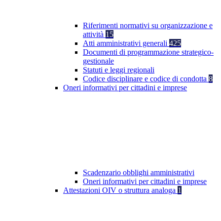
Riferimenti normativi su organizzazione e
attività
15
Atti amministrativi generali
425
Documenti di programmazione strategico-
gestionale
Statuti e leggi regionali
Codice disciplinare e codice di condotta
8
Oneri informativi per cittadini e imprese
Scadenzario obblighi amministrativi
Oneri informativi per cittadini e imprese
Attestazioni OIV o struttura analoga
1