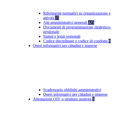
Riferimenti normativi su organizzazione e
attività
15
Atti amministrativi generali
425
Documenti di programmazione strategico-
gestionale
Statuti e leggi regionali
Codice disciplinare e codice di condotta
8
Oneri informativi per cittadini e imprese
Scadenzario obblighi amministrativi
Oneri informativi per cittadini e imprese
Attestazioni OIV o struttura analoga
1