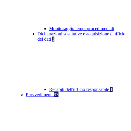
Monitoraggio tempi procedimentali
Dichiarazioni sostitutive e acquisizione d'ufficio
dei dati
1
Recapiti dell'ufficio responsabile
1
Provvedimenti
93