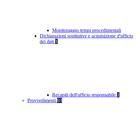
Monitoraggio tempi procedimentali
Dichiarazioni sostitutive e acquisizione d'ufficio
dei dati
1
Recapiti dell'ufficio responsabile
1
Provvedimenti
93