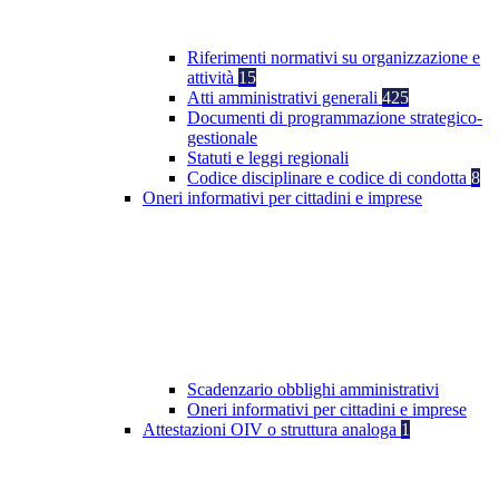
Riferimenti normativi su organizzazione e
attività
15
Atti amministrativi generali
425
Documenti di programmazione strategico-
gestionale
Statuti e leggi regionali
Codice disciplinare e codice di condotta
8
Oneri informativi per cittadini e imprese
Scadenzario obblighi amministrativi
Oneri informativi per cittadini e imprese
Attestazioni OIV o struttura analoga
1