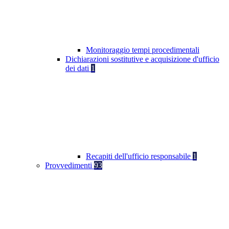
Monitoraggio tempi procedimentali
Dichiarazioni sostitutive e acquisizione d'ufficio
dei dati
1
Recapiti dell'ufficio responsabile
1
Provvedimenti
93