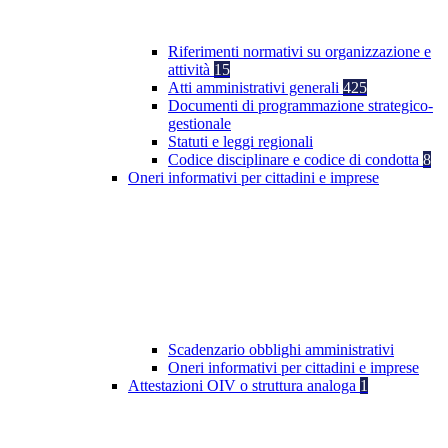
Riferimenti normativi su organizzazione e
attività
15
Atti amministrativi generali
425
Documenti di programmazione strategico-
gestionale
Statuti e leggi regionali
Codice disciplinare e codice di condotta
8
Oneri informativi per cittadini e imprese
Scadenzario obblighi amministrativi
Oneri informativi per cittadini e imprese
Attestazioni OIV o struttura analoga
1