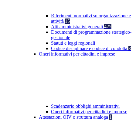
Riferimenti normativi su organizzazione e
attività
15
Atti amministrativi generali
425
Documenti di programmazione strategico-
gestionale
Statuti e leggi regionali
Codice disciplinare e codice di condotta
8
Oneri informativi per cittadini e imprese
Scadenzario obblighi amministrativi
Oneri informativi per cittadini e imprese
Attestazioni OIV o struttura analoga
1