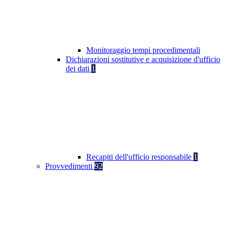
Monitoraggio tempi procedimentali
Dichiarazioni sostitutive e acquisizione d'ufficio
dei dati
1
Recapiti dell'ufficio responsabile
1
Provvedimenti
92