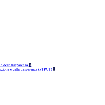
 e della trasparenza
3
rruzione e della trasparenza (PTPCT)
1