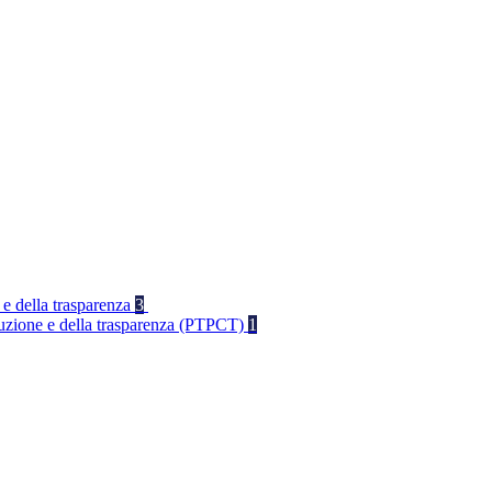
 e della trasparenza
3
rruzione e della trasparenza (PTPCT)
1