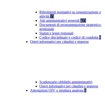
Riferimenti normativi su organizzazione e
attività
15
Atti amministrativi generali
425
Documenti di programmazione strategico-
gestionale
Statuti e leggi regionali
Codice disciplinare e codice di condotta
8
Oneri informativi per cittadini e imprese
Scadenzario obblighi amministrativi
Oneri informativi per cittadini e imprese
Attestazioni OIV o struttura analoga
1