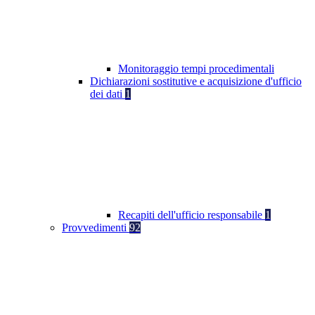
Monitoraggio tempi procedimentali
Dichiarazioni sostitutive e acquisizione d'ufficio
dei dati
1
Recapiti dell'ufficio responsabile
1
Provvedimenti
92