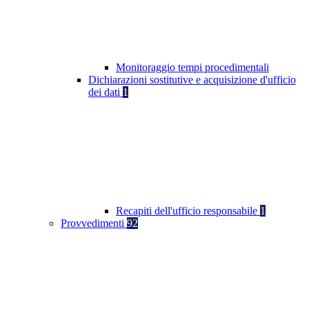
Monitoraggio tempi procedimentali
Dichiarazioni sostitutive e acquisizione d'ufficio
dei dati
1
Recapiti dell'ufficio responsabile
1
Provvedimenti
92