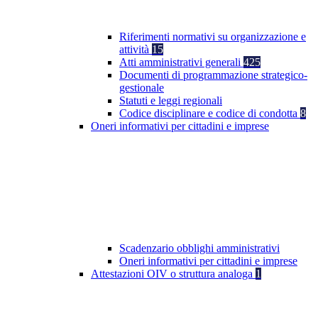
Riferimenti normativi su organizzazione e
attività
15
Atti amministrativi generali
425
Documenti di programmazione strategico-
gestionale
Statuti e leggi regionali
Codice disciplinare e codice di condotta
8
Oneri informativi per cittadini e imprese
Scadenzario obblighi amministrativi
Oneri informativi per cittadini e imprese
Attestazioni OIV o struttura analoga
1