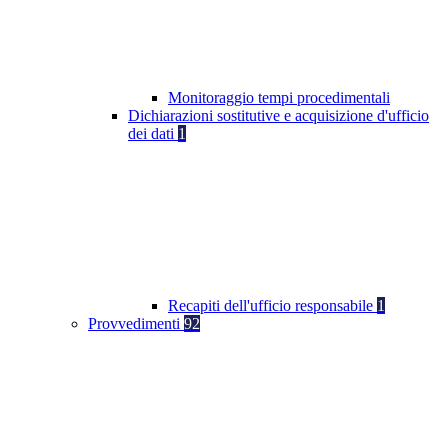
Monitoraggio tempi procedimentali
Dichiarazioni sostitutive e acquisizione d'ufficio
dei dati
1
Recapiti dell'ufficio responsabile
1
Provvedimenti
92