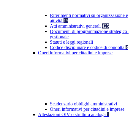
Riferimenti normativi su organizzazione e
attività
15
Atti amministrativi generali
425
Documenti di programmazione strategico-
gestionale
Statuti e leggi regionali
Codice disciplinare e codice di condotta
8
Oneri informativi per cittadini e imprese
Scadenzario obblighi amministrativi
Oneri informativi per cittadini e imprese
Attestazioni OIV o struttura analoga
1