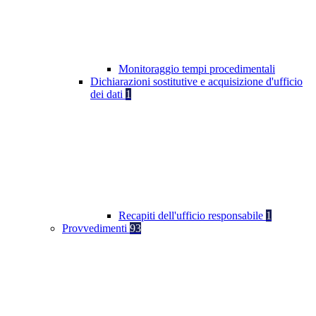
Monitoraggio tempi procedimentali
Dichiarazioni sostitutive e acquisizione d'ufficio
dei dati
1
Recapiti dell'ufficio responsabile
1
Provvedimenti
93