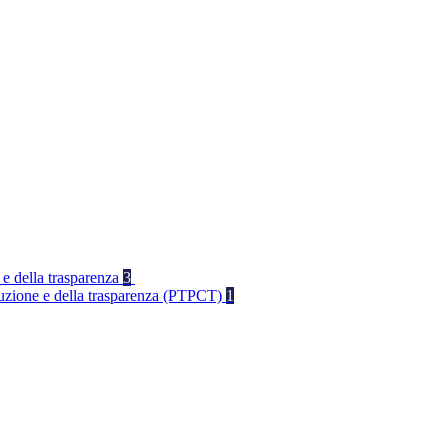
 e della trasparenza
3
rruzione e della trasparenza (PTPCT)
1