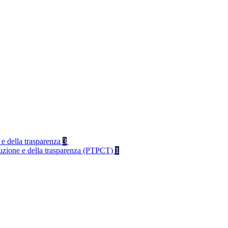
 e della trasparenza
3
rruzione e della trasparenza (PTPCT)
1