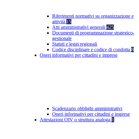
Riferimenti normativi su organizzazione e
attività
15
Atti amministrativi generali
425
Documenti di programmazione strategico-
gestionale
Statuti e leggi regionali
Codice disciplinare e codice di condotta
8
Oneri informativi per cittadini e imprese
Scadenzario obblighi amministrativi
Oneri informativi per cittadini e imprese
Attestazioni OIV o struttura analoga
1