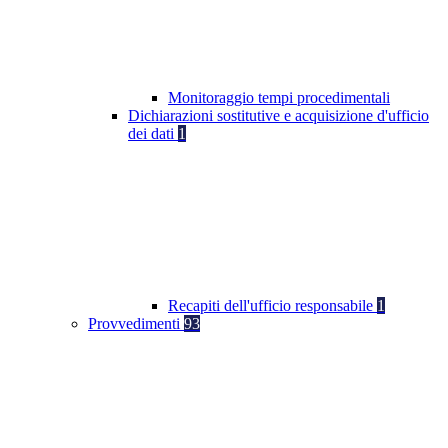
Monitoraggio tempi procedimentali
Dichiarazioni sostitutive e acquisizione d'ufficio
dei dati
1
Recapiti dell'ufficio responsabile
1
Provvedimenti
93