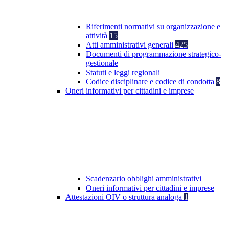
Riferimenti normativi su organizzazione e
attività
15
Atti amministrativi generali
425
Documenti di programmazione strategico-
gestionale
Statuti e leggi regionali
Codice disciplinare e codice di condotta
8
Oneri informativi per cittadini e imprese
Scadenzario obblighi amministrativi
Oneri informativi per cittadini e imprese
Attestazioni OIV o struttura analoga
1