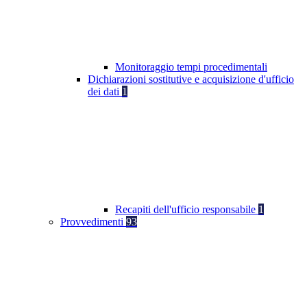
Monitoraggio tempi procedimentali
Dichiarazioni sostitutive e acquisizione d'ufficio
dei dati
1
Recapiti dell'ufficio responsabile
1
Provvedimenti
93