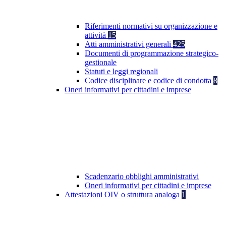
Riferimenti normativi su organizzazione e
attività
15
Atti amministrativi generali
425
Documenti di programmazione strategico-
gestionale
Statuti e leggi regionali
Codice disciplinare e codice di condotta
8
Oneri informativi per cittadini e imprese
Scadenzario obblighi amministrativi
Oneri informativi per cittadini e imprese
Attestazioni OIV o struttura analoga
1