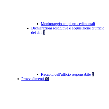
Monitoraggio tempi procedimentali
Dichiarazioni sostitutive e acquisizione d'ufficio
dei dati
1
Recapiti dell'ufficio responsabile
1
Provvedimenti
92